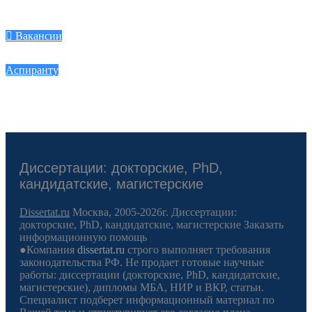
Вакансии
Аспиранту
Диссертации: докторские, PhD,
кандидатские, магистерские
Dissertat.ru
Москва, 2005-2026г. Диссертации:
докторские, PhD, кандидатские, магистерские Заказать
информационную помощь
●Компания
dissertat.ru
строго выполняет требования
законодательства РФ. Не продает готовые научные
работы: диссертации (докторские, PhD, кандидатские,
магистерские), дипломы МБА, НИР и ВКР, статьи.
Специалист подберет информационный материал по