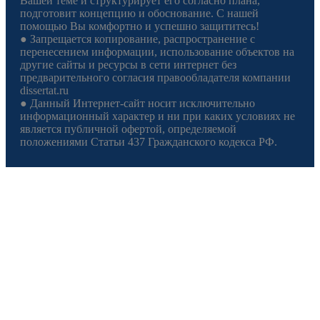
Вашей теме и структурирует его согласно плана,
подготовит концепцию и обоснование. С нашей
помощью Вы комфортно и успешно защититесь!
● Запрещается копирование, распространение с
перенесением информации, использование объектов на
другие сайты и ресурсы в сети интернет без
предварительного согласия правообладателя компании
dissertat.ru
● Данный Интернет-сайт носит исключительно
информационный характер и ни при каких условиях не
является публичной офертой, определяемой
положениями Статьи 437 Гражданского кодекса РФ.