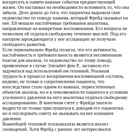
воскресить в памяти важные события предшествующей
жизни. Он настаивал на необходимости вспомнить то, что она
забыла. Дело дошло до того, что пациентка выразила свое
недовольство по поводу нажима, который Фрейд оказывал на
нее. Ей мешали настойчивые требования аналитика,
направленные на конкретные воспоминания. Его вопросы не
позволяли ей отдаться свободному течению мыслей. Под его
напором зарождающиеся у нее ассоциации не получали
свободного развития.
Если первоначально Фрейд полагал, что его активность,
настойчивость и требовательность являются несомненным
благом для анализа, то недовольство по этому поводу,
проявленное в случае Элизабет фон Р., заставило его
задуматься над используемой им техникой. Реальная
трудность в процессе воскрешения воспоминаний состояла,
видимо, не только в сопротивлении пациента, что
впоследствии стало одним из важных, первостепенных
объектов анализа, но и в невозможности пациента в условиях
усиленного давления на него аналитика отдаться свободному
ассоциированию. В конечном счете у Фрейда хватило
мудрости не только прислушаться к доводам его пациентки,
но и последовать совету не оказывать на нее излишнее
давление.
Важнейшей техникой психоанализа является анализ
сновидений. Хотя Фрейд с ранних лет интересовался