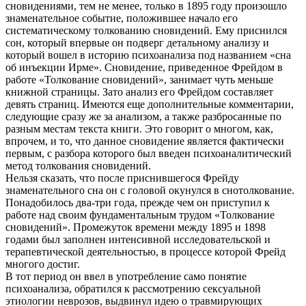
сновидениями, тем не менее, только в 1895 году произошло
знаменательное событие, положившее начало его
систематическому толкованию сновидений. Ему приснился
сон, который впервые он подверг детальному анализу и
который вошел в историю психоанализа под названием «сна
об инъекции Ирме». Сновидение, приведенное Фрейдом в
работе «Толкование сновидений», занимает чуть меньше
книжной страницы. Зато анализ его Фрейдом составляет
девять страниц. Имеются еще дополнительные комментарии,
следующие сразу же за анализом, а также разбросанные по
разным местам текста книги. Это говорит о многом, как,
впрочем, и то, что данное сновидение является фактически
первым, с разбора которого был введен психоаналитический
метод толкования сновидений.
Нельзя сказать, что после приснившегося Фрейду
знаменательного сна он с головой окунулся в снотолкование.
Понадобилось два-три года, прежде чем он приступил к
работе над своим фундаментальным трудом «Толкование
сновидений». Промежуток времени между 1895 и 1898
годами был заполнен интенсивной исследовательской и
терапевтической деятельностью, в процессе которой Фрейд
многого достиг.
В тот период он ввел в употребление само понятие
психоанализа, обратился к рассмотрению сексуальной
этиологии неврозов, выдвинул идею о травмирующих