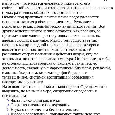
нам о том, что касается человека ближе всего, его
собственной сущности, и из-за связей, которые он вскрывает в
самых различных областях его деятельности».
Обычно под практикой психоанализа подразумевается
непосредственная работа с пациентами. Речь идет о
психоанализе как специфическом виде психотерапии. Все
другие аспекты психоанализа остаются, как правило, за
пределами внимания практикующих психоаналитиков,
апеллирующих к клинике. Между тем существует так
называемый прикладной психоанализ, целью которого
является использование психоаналитических идей в
различных сферах познания и действия людей, будь то
экономика, политика, религия, культура. Он включает в себя
не столько исследовательскую, сколько практическую
деятельность, связанную с маркетингом, бизнесом, рекламой,
имиджмейкерством, кинематографией, радио- и
телевещанием, системой воспитания и образования,
пасторским служением.
На основе текстологического анализа работ Фрейда можно
выделить, по меньшей мере, следующие определения
психоанализа:
>
Часть психологии как науки
>
Средство научного исследования
>
Наука о психическом бессознательном
>
Любое исследование, признающее факты переноса