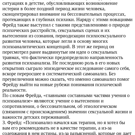
ситуациях в детстве, обусловливающих возникновение
истерии в более поздний период жизни человека,
сконцентрировал внимание на бессознательных процессах,
протекающих в глубинах психики. Наряду с этими новациями
Фрейд также выступил с такими представлениями о природе
психических расстройств, сексуальных сценах и их
вытеснении из сознания, периодизации психосексуального
развития человека, которые легли в основу многих
психоаналитических концепций. В этот же период он
пересмотрел ранее выдвинутые им идеи о сексуальных
травмах, что фактически предопределило направленность
развития психоанализа. Не последнюю роль в его новых
открытиях сыграло эпизодическое исследование самого себя,
вскоре переросшее в систематический самоанализ. Без
преувеличения можно сказать, что именно самоанализ помог
Фрейду выйти на новые рубежи понимания психической
реальности.
По словам Фрейда, «главными составными частями учения о
психоанализе» являются: учение о вытеснении и
сопротивлении, о бессознательном, об этиологическом
(связанном с происхождением) значении сексуальной жизни и
важности детских переживаний.
З. Фрейд: «Психоанализ начался как терапия, но я хотел бы
вам его рекомендовать не в качестве терапии, а из-за
содержания в нем истины, из-за разъяснений, которые он дает