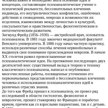
чело­века важно и необходимо знать основные идеи и
концепции, составляющие психоаналитическое учение о
психической реа­льности, бессознательных влечениях
индивида, его внутриличностных конфликтах, ошибочных
действиях и сновидениях, не­врозах и возможностях их
исцеления, взаимосвязях между лич­ностью и культурой,
сексуальностью и нравственностью, фило­генетическим и
онтогенетическим развитием.
Зигмунд Фрейд (1856–1939) — австрийский врач, основатель
психоанализа. В 1881 году закончил медицинский факультет
Венского университета. В 1886 году начал частную практику,
используя различные способы лечения нервнобольных и
выдвинув свое понимание происхождения неврозов. В начале
ХХ столетия развил провозглашенные им
психоаналитические идеи. На протяжении последующих двух
десятилетий внес существенный вклад в теорию и технику
классического психоанализа, написал и опубликовал
многочисленные работы, посвященные уточнению его
первоначальных представлений о бессознательных влечениях
человека и использовании психоаналитических идей в
различных отраслях знания.
До того как Фрейд пришел к психоанализу, он провел ряд
исследований в области гистологии, физиологии и
неврологии, прошел стажировку во Франции и поработал
врачом, причем как со взрослыми пациентами, так и с детьми.