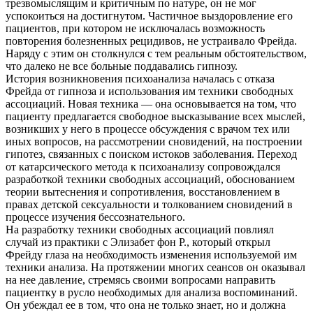
трезвомыслящим и критичным по натуре, он не мог
успокоиться на достигнутом. Частичное выздоровление его
пациентов, при котором не исключалась возможность
повторения болезненных рецидивов, не устраивало Фрейда.
Наряду с этим он столкнулся с тем реальным обстоятельством,
что далеко не все больные поддавались гипнозу.
История возникновения психоанализа началась с отказа
Фрейда от гипноза и использования им техники свободных
ассоциаций. Новая техника — она основывается на том, что
пациенту предлагается свободное высказывание всех мыслей,
возникших у него в процессе обсуждения с врачом тех или
иных вопросов, на рассмотрении сновидений, на построении
гипотез, связанных с поиском истоков заболевания. Переход
от катарсического метода к психоанализу сопровождался
разработкой техники свободных ассоциаций, обоснованием
теории вытеснения и сопротивления, восстановлением в
правах детской сексуальности и толкованием сновидений в
процессе изучения бессознательного.
На разработку техники свободных ассоциаций повлиял
случай из практики с Элизабет фон Р., который открыл
Фрейду глаза на необходимость изменения используемой им
техники анализа. На протяжении многих сеансов он оказывал
на нее давление, стремясь своими вопросами направить
пациентку в русло необходимых для анализа воспоминаний.
Он убеждал ее в том, что она не только знает, но и должна