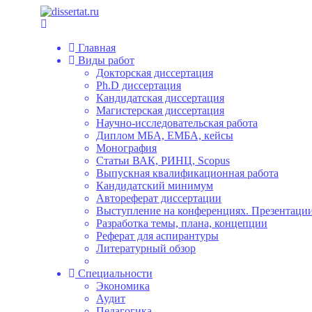
Главная
Виды работ
Докторская диссертация
Ph.D диссертация
Кандидатская диссертация
Магистерская диссертация
Научно-исследовательская работа
Диплом МБА, ЕМБА, кейсы
Монография
Статьи ВАК, РИНЦ, Scopus
Выпускная квалификационная работа
Кандидатский минимум
Автореферат диссертации
Выступление на конференциях. Презентации
Разработка темы, плана, концепции
Реферат для аспирантуры
Литературный обзор
Специальности
Экономика
Аудит
Педагогика