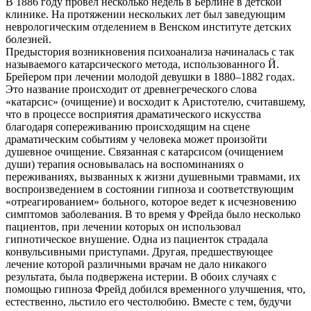
В 1886 году провел несколько недель в Берлине в детской
клинике. На протяжении нескольких лет был заведующим
неврологическим отделением в Венском институте детских
болезней.
Предыстория возникновения психоанализа начиналась с так
называемого катарсического метода, использованного Й.
Брейером при лечении молодой девушки в 1880–1882 годах.
Это название происходит от древнегреческого слова
«катарсис» (очищение) и восходит к Аристотелю, считавшему,
что в процессе восприятия драматического искусства
благодаря сопереживанию происходящим на сцене
драматическим событиям у человека может произойти
душевное очищение. Связанная с катарсисом (очищением
души) терапия основывалась на воспоминаниях о
переживаниях, вызванных к жизни душевными травмами, их
воспроизведением в состоянии гипноза и соответствующим
«отреагированием» больного, которое ведет к исчезновению
симптомов заболевания. В то время у Фрейда было несколько
пациентов, при лечении которых он использовал
гипнотическое внушение. Одна из пациенток страдала
конвульсивными приступами. Другая, предшествующее
лечение которой различными врачам не дало никакого
результата, была подвержена истерии. В обоих случаях с
помощью гипноза Фрейд добился временного улучшения, что,
естественно, льстило его честолюбию. Вместе с тем, будучи