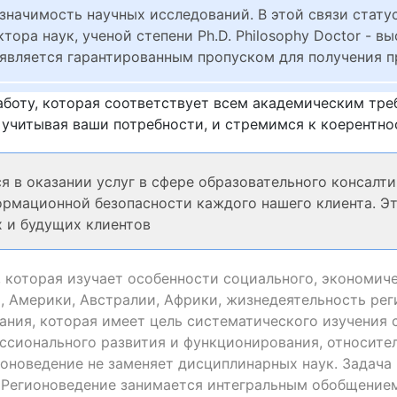
значимость научных исследований. В этой связи стату
тора наук, ученой степени Ph.D. Philosophy Doctor - в
 является гарантированным пропуском для получения 
боту, которая соответствует всем академическим тр
учитывая ваши потребности, и стремимся к коерентно
 в оказании услуг в сфере образовательного консалтин
рмационной безопасности каждого нашего клиента. Эт
х и будущих клиентов
 которая изучает особенности социального, экономиче
и, Америки, Австралии, Африки, жизнедеятельность ре
ния, которая имеет цель систематического изучения 
ессионального развития и функционирования, относите
оноведение не заменяет дисциплинарных наук. Задача 
 Регионоведение занимается интегральным обобщением