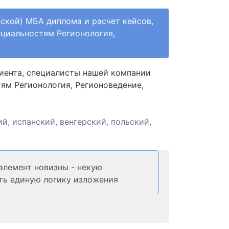
рской) МБА диплома и расчет кейсов,
ециальностям Регионология,
лиента, специалисты нашей компании
тям Регионология, Регионоведение,
й, испанский, венгерский, польский,
элемент новизны - некую
ть единую логику изложения