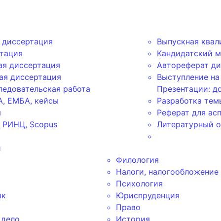
 диссертация
Выпускная квал
ртация
Кандидатский 
ая диссертация
Автореферат ди
ая диссертация
Выступление на
ледовательская работа
Презентации: д
, ЕМБА, кейсы
Разработка тем
я
Реферат для ас
, РИНЦ, Scopus
Литературный о
и
Филология
Налоги, налогообложение
Психология
ык
Юриспруденция
Право
 дело
История