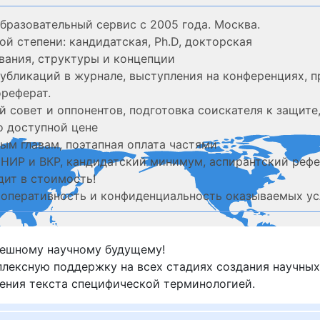
бразовательный сервис с 2005 года. Москва.
ой степени: кандидатская, Ph.D, докторская
ования, структуры и концепции
публикаций в журнале, выступления на конференциях, п
реферат.
 совет и оппонентов, подготовка соискателя к защите
о доступной цене
ым главам, поэтапная оплата частями
 НИР и ВКР, кандидатский минимум, аспирантский реф
дит в стоимость!
оперативность и конфиденциальность оказываемых ус
пешному научному будущему!
ексную поддержку на всех стадиях создания научных 
ения текста специфической терминологией.