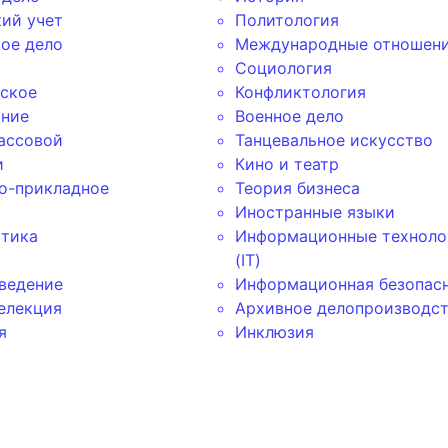
кий учет
Политология
ое дело
Международные отношен
Социология
ское
Конфликтология
ние
Военное дело
ассовой
Танцевальное искусство
и
Кино и театр
о-прикладное
Теория бизнеса
Иностранные языки
тика
Информационные техноло
(IT)
ведение
Информационная безопас
елекция
Архивное делопроизводс
я
Инклюзия