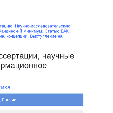
ртацию,
Научно-исследовательскую
Кандинский минимум,
Статью ВАК,
на, концепции,
Выступление на
ссертации, научные
ормационное
тика
, России