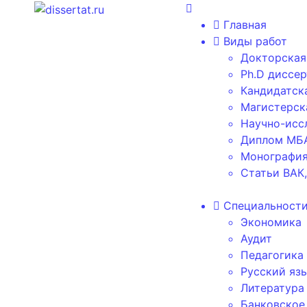
Главная
Виды работ
Докторская
Ph.D диссе
Кандидатск
Магистерск
Научно-исс
Диплом МБА
Монографи
Статьи ВАК
Специальност
Экономика
Аудит
Педагогика
Русский яз
Литература
Банковское