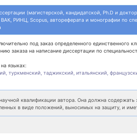
ссертации (магистерской, кандидатской, Ph.D и докто
й ВАК, РИНЦ, Scopus, автореферата и монографии по сп
а
лючительно под заказ определенного единственного к
ению заказа на написание диссертации по специальнос
на языках:
кий, туркменский, таджикский, итальянский, французски
научной квалификации автора. Она должна содержать 
ленных в виде положений, выносимых на защиту, и име