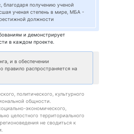
с, благодаря получению ученой
ысшая ученая степень в мире, МБА -
престижной должности
ебованиям и демонстрирует
сти в каждом проекте.
га, и в обеспечении
о правило распространяется на
ского, политического, культурного
гиональной общности.
социально-экономического,
льно целостного территориального
регионоведения не сводиться к
.