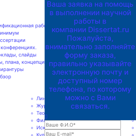
Ваша заявка на помощь
в выполнении научной
работы в
ификационная работа
компании Dissertat.ru
минимум
Пожалуйста,
ссертации
внимательно заполняйте
 конференциях.
форму заказа,
оклады, слайды
ы, плана, концепции
правильно указывайте
пирантуры
электронную почту и
бзор
доступный номер
телефона, по которому
можно с Вами
Лингвистика
связаться.
Журналистика
Теология
Философия
Искусствоведение
Культурология