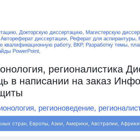
ртацию,
Докторскую диссертацию,
Магистерскую диссе
,
Автореферат диссертации,
Реферат для аспирантуры,
ю квалификационную работу, ВКР,
Разработку темы, пла
айды PowerPoint,
онология, регионалистика Ди
щь в написании на заказ Инф
ащиты
ионология, р
егионоведение, регионалис
ных стран, Европы, Азии, Америки, Австралии, Африки