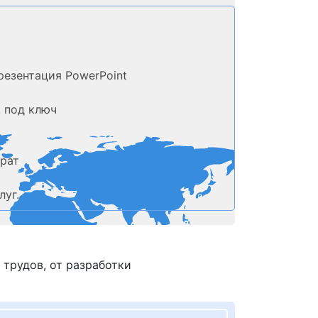
резентация PowerPoint
, под ключ
ерат
луг.
трудов, от разработки