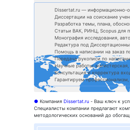
Dissertat.ru — информационно-о
Диссертации на соискание учен
Разработка темы, плана, обосн
Статьи ВАК, РИНЦ, Scopus для 
Монография исследования, авто
Редактура под Диссертационный
Помощь в написании на заказ п
Передача рукописи по написанн
Научные работы: магистерская,
Консультация и корректура вхо
Гарантируем профессионализм, 
●
Компания
Dissertat.ru
- Ваш ключ к ус
Специалисты компании предлагают компл
методологических оснований до обогащ