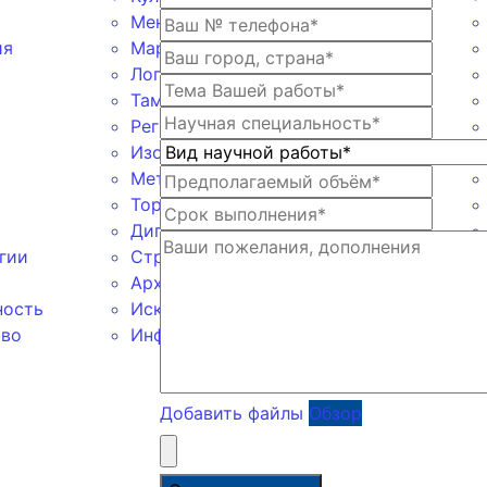
Менеджмент
ия
Маркетинг
Логистика
Таможенное дело
Регионоведение
Изобразительное искусство
Методика преподавания
Торговое дело
Дипломатия
гии
Строительство
Архитектура
ность
Искусственный интеллект
тво
Информатика
Добавить файлы
Обзор