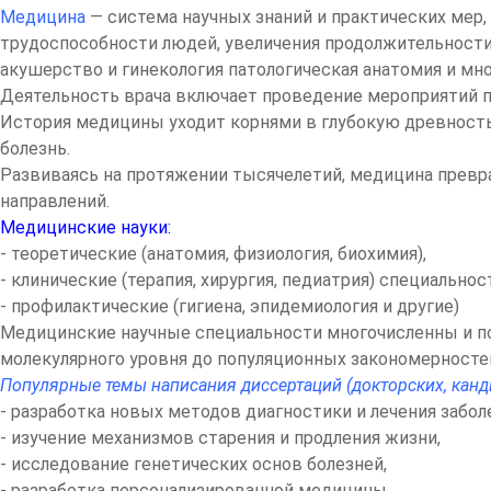
Медицина
— система научных знаний и практических мер,
трудоспособности людей, увеличения продолжительности ж
акушерство и гинекология патологическая анатомия и мн
Деятельность врача включает проведение мероприятий п
История медицины уходит корнями в глубокую древность,
болезнь.
Развиваясь на протяжении тысячелетий, медицина превр
направлений.
Медицинские науки:
- теоретические (анатомия, физиология, биохимия),
- клинические (терапия, хирургия, педиатрия) специальнос
- профилактические (гигиена, эпидемиология и другие)
Медицинские научные специальности многочисленны и пос
молекулярного уровня до популяционных закономерносте
Популярные темы написания диссертаций (докторских, канди
- разработка новых методов диагностики и лечения забол
- изучение механизмов старения и продления жизни,
- исследование генетических основ болезней,
- разработка персонализированной медицины.