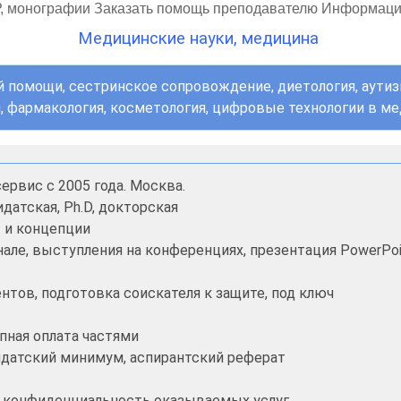
Р, монографии Заказать помощь преподавателю Информаци
Медицинские науки, медицина
 помощи, сестринское сопровождение, диетология, аутизм,
я, фармакология, косметология, цифровые технологии в 
ервис с 2005 года. Москва.
датская, Ph.D, докторская
ы и концепции
нале, выступления на конференциях, презентация PowerPoi
тов, подготовка соискателя к защите, под ключ
пная оплата частями
дидатский минимум, аспирантский реферат
и конфиденциальность оказываемых услуг.