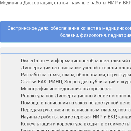
Медицина Диссертации, статьи, научные работы НИР и ВК
Сестринское дело, обеспечение качества медицинской
болезни, физиология, педиатри
Dissertat.ru — информационно-образовательный с
Диссертации на соискание ученой степени: канди
Разработка темы, плана, обоснования, структур
Статьи ВАК, РИНЦ, Scopus для публикаций в жур
Монография исследования, автореферат.
Редактура под Диссертационный совет и оппонен
Помощь в написании на заказ по доступной цене
Передача рукописи по написанным главам, поэта
Научные работы: магистерская, НИР и ВКР, кан
Консультация и корректура входит в стоимость!
Гарантируем профессионализм, оперативность 