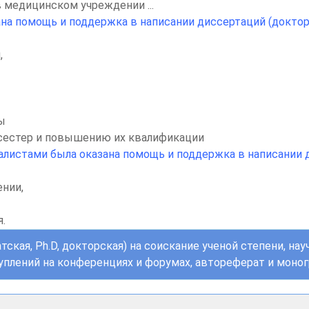
 медицинском учреждении ...
а помощь и поддержка в написании диссертаций (докторск
,
ы
сестер и повышению их квалификации
истами была оказана помощь и поддержка в написании ди
ении,
я.
ская, Ph.D, докторская) на соискание ученой степени, нау
плений на конференциях и форумах, автореферат и моно