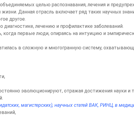
 объединяемых целью распознавания, лечения и предупреж
изни. Данная отрасль включает ряд таких научных знаний,
огое другое
.
о диагностике, лечению и профилактике заболеваний.
 когда первые люди, опираясь на интуицию и эмпирическ
атилась в сложную и многогранную систему, охватывающ
ти,
тоянно эволюционируют, отражая достижения науки и тех
й.
датских, магистерских), научных статей ВАК, РИНЦ, в меди
еваний,