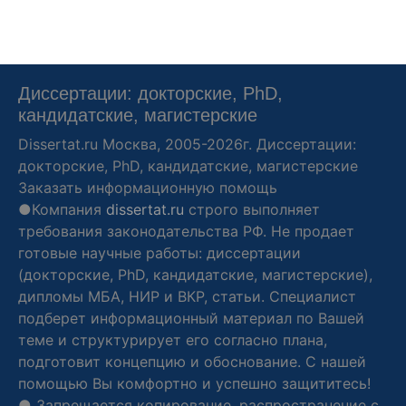
Диссертации: докторские, PhD,
кандидатские, магистерские
Dissertat.ru
Москва, 2005-2026г. Диссертации:
докторские, PhD, кандидатские, магистерские
Заказать информационную помощь
●Компания
dissertat.ru
строго выполняет
требования законодательства РФ. Не продает
готовые научные работы: диссертации
(докторские, PhD, кандидатские, магистерские),
дипломы МБА, НИР и ВКР, статьи. Специалист
подберет информационный материал по Вашей
теме и структурирует его согласно плана,
подготовит концепцию и обоснование. С нашей
помощью Вы комфортно и успешно защититесь!
● Запрещается копирование, распространение с