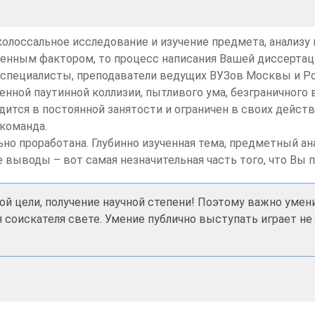
колоссальное исследование и изучение предмета, анализ
енным фактором, то процесс написания Вашей диссертации 
специалисты, преподаватели ведущих ВУЗов Москвы и Ро
нной паутинной коллизии, пытливого ума, безграничного 
одится в постоянной занятости и ограничен в своих дейст
команда.
о проработана. Глубинно изученная тема, предметный ана
 выводы – вот самая незначительная часть того, что Вы 
ой цели, получение научной степени! Поэтому важно умен
я соискателя свете. Умение публично выступать играет 