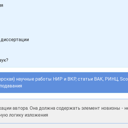
ия
 диссертации
аук?
орская) научные работы НИР и ВКР, статьи ВАК, РИНЦ, Sc
еподавания
кации автора. Она должна содержать элемент новизны - 
ную логику изложения