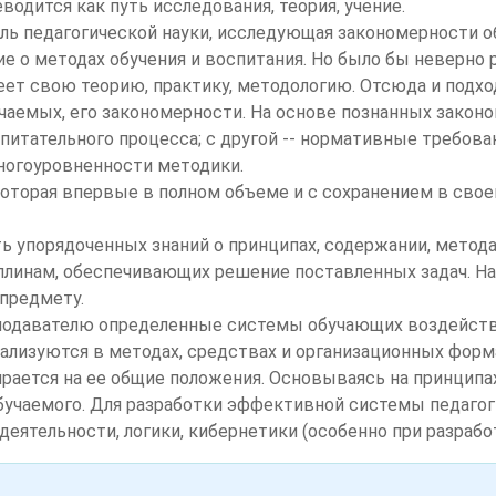
одится как путь исследования, теория, учение.
ль педагогической науки, исследующая закономерности о
ие о методах обучения и воспитания. Но было бы неверно
еет свою теорию, практику, методологию. Отсюда и подход
чаемых, его закономерности. На основе познанных закон
итательного процесса; с другой -- нормативные требован
ногоуровненности методики.
 которая впервые в полном объеме и с сохранением в сво
ь упорядоченных знаний о принципах, содержании, метода
линам, обеспечивающих решение поставленных задач. На
 предмету.
еподавателю определенные системы обучающих воздейст
ализуются в методах, средствах и организационных форма
ирается на ее общие положения. Основываясь на принципа
 обучаемого. Для разработки эффективной системы педаго
деятельности, логики, кибернетики (особенно при разраб