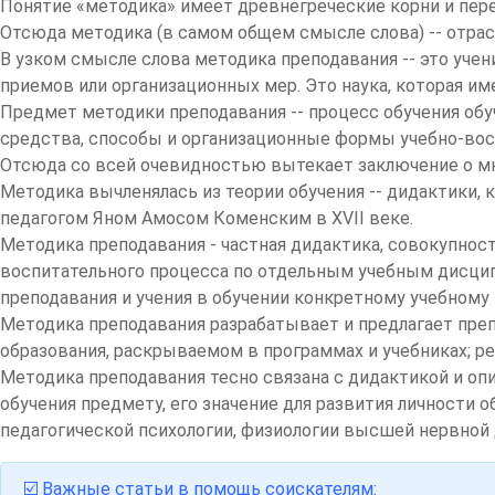
Понятие «методика» имеет древнегреческие корни и перев
Отсюда методика (в самом общем смысле слова) -- отрас
В узком смысле слова методика преподавания -- это учен
приемов или организационных мер. Это наука, которая им
Предмет методики преподавания -- процесс обучения обу
средства, способы и организационные формы учебно-восп
Отсюда со всей очевидностью вытекает заключение о м
Методика вычленялась из теории обучения -- дидактики,
педагогом Яном Амосом Коменским в XVII веке.
Методика преподавания - частная дидактика, совокупност
воспитательного процесса по отдельным учебным дисцип
преподавания и учения в обучении конкретному учебному
Методика преподавания разрабатывает и предлагает пр
образования, раскрываемом в программах и учебниках; ре
Методика преподавания тесно связана с дидактикой и оп
обучения предмету, его значение для развития личности
педагогической психологии, физиологии высшей нервной 
☑️
Важные статьи в помощь соискателям: