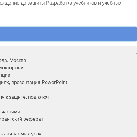
ождение до защиты Разработка учебников и учебных
ода. Москва.
 докторская
епции
иях, презентация PowerPoint
ля к защите, под ключ
 частями
пирантский реферат
оказываемых услуг.