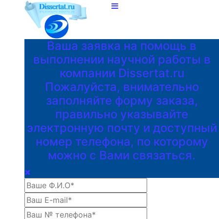
Ваша заявка на помощь в
выполнении научной работы в
компании Dissertat.ru
Пожалуйста, внимательно
заполняйте форму заказа,
правильно указывайте
электронную почту и доступный
номер телефона, по которому
можно с Вами связаться.