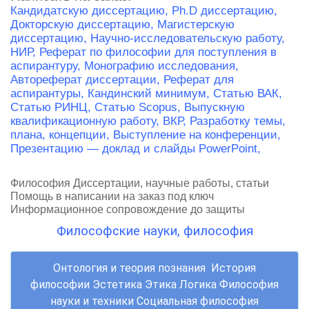
Кандидатскую диссертацию,
Ph.D диссертацию,
Докторскую диссертацию,
Магистерскую
диссертацию,
Научно-исследовательскую работу,
НИР,
Реферат по философии для поступления в
аспирантуру,
Монографию исследования,
Автореферат диссертации,
Реферат для
аспирантуры,
Кандинский минимум,
Статью ВАК,
Статью РИНЦ,
Статью Scopus,
Выпускную
квалификационную работу, ВКР,
Разработку темы,
плана, концепции,
Выступление на конференции,
Презентацию — доклад и слайды PowerPoint,
Философия Диссертации, научные работы, статьи
Помощь в написании на заказ под ключ
Информационное сопровождение до защиты
Философские науки, философия
Онтология и теория познания История
философии Эстетика Этика Логика Философия
науки и техники Социальная философия