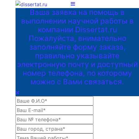
Ваша заявка на помощь в
выполнении научной работы в
компании Dissertat.ru
Пожалуйста, внимательно
заполняйте форму заказа,
правильно указывайте
электронную почту и доступный
номер телефона, по которому
можно с Вами связаться.