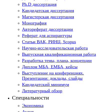
Ph.D диссертация
Кандидатская диссертация
Магистерская диссертация
Монография
Автореферат диссертации
Реферат для аспирантуры
Статьи ВАК, РИНЦ, Scopus
Научно-исследовательская работа
Выпускная квалификационная работа
Разработка темы, плана, концепции
Диплом МБА, ЕМБА, кейсы
Выступление на конференциях.
Презентации: доклады, слайды
Кандидатский минимум
Литературный обзор
Специальности
Экономика
Аудит