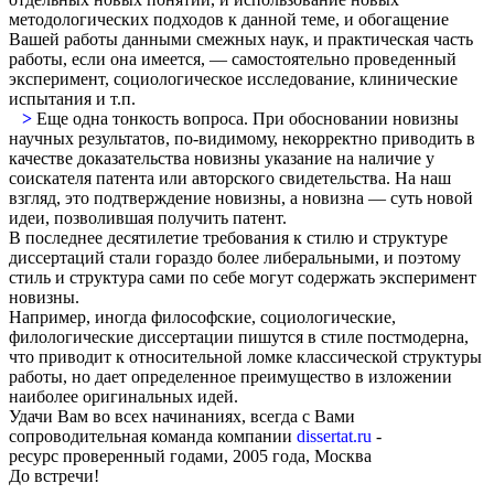
методологических подходов к данной теме, и обогащение
Вашей работы данными смежных наук, и практическая часть
работы, если она имеется, — самостоятельно проведенный
эксперимент, социологическое исследование, клинические
испытания и т.п.
>
Еще одна тонкость вопроса. При обосновании новизны
научных результатов, по-видимому, некорректно приводить в
качестве доказательства новизны указание на наличие у
соискателя патента или авторского свидетельства. На наш
взгляд, это подтверждение новизны, а новизна — суть новой
идеи, позволившая получить патент.
В последнее десятилетие требования к стилю и структуре
диссертаций стали гораздо более либеральными, и поэтому
стиль и структура сами по себе могут содержать эксперимент
новизны.
Например, иногда философские, социологические,
филологические диссертации пишутся в стиле постмодерна,
что приводит к относительной ломке классической структуры
работы, но дает определенное преимущество в изложении
наиболее оригинальных идей.
Удачи Вам во всех начинаниях, всегда с Вами
сопроводительная команда компании
dissertat.ru
-
ресурс
проверенный
годами, 2005 года, Москва
До встречи!