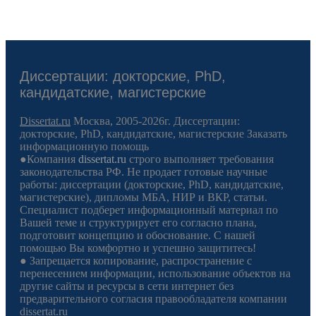
Диссертации: докторские, PhD,
кандидатские, магистерские
Dissertat.ru
Москва, 2005-2026г. Диссертации:
докторские, PhD, кандидатские, магистерские Заказать
информационную помощь
●Компания
dissertat.ru
строго выполняет требования
законодательства РФ. Не продает готовые научные
работы: диссертации (докторские, PhD, кандидатские,
магистерские), дипломы МБА, НИР и ВКР, статьи.
Специалист подберет информационный материал по
Вашей теме и структурирует его согласно плана,
подготовит концепцию и обоснование. С нашей
помощью Вы комфортно и успешно защититесь!
● Запрещается копирование, распространение с
перенесением информации, использование объектов на
другие сайты и ресурсы в сети интернет без
предварительного согласия правообладателя компании
dissertat.ru