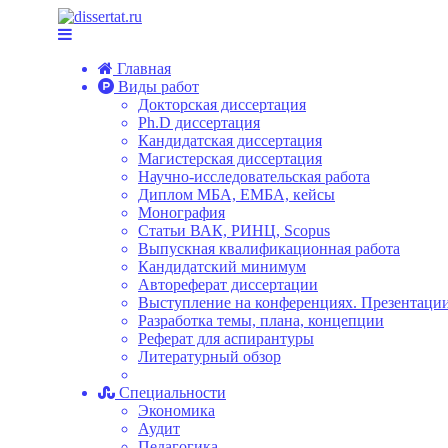
Главная
Виды работ
Докторская диссертация
Ph.D диссертация
Кандидатская диссертация
Магистерская диссертация
Научно-исследовательская работа
Диплом МБА, ЕМБА, кейсы
Монография
Статьи ВАК, РИНЦ, Scopus
Выпускная квалификационная работа
Кандидатский минимум
Автореферат диссертации
Выступление на конференциях. Презентации
Разработка темы, плана, концепции
Реферат для аспирантуры
Литературный обзор
Специальности
Экономика
Аудит
Педагогика