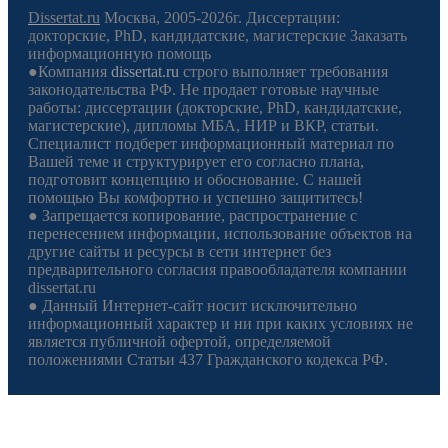
Dissertat.ru
Москва, 2005-2026г. Диссертации:
докторские, PhD, кандидатские, магистерские Заказать
информационную помощь
●Компания
dissertat.ru
строго выполняет требования
законодательства РФ. Не продает готовые научные
работы: диссертации (докторские, PhD, кандидатские,
магистерские), дипломы МБА, НИР и ВКР, статьи.
Специалист подберет информационный материал по
Вашей теме и структурирует его согласно плана,
подготовит концепцию и обоснование. С нашей
помощью Вы комфортно и успешно защититесь!
● Запрещается копирование, распространение с
перенесением информации, использование объектов на
другие сайты и ресурсы в сети интернет без
предварительного согласия правообладателя компании
dissertat.ru
● Данный Интернет-сайт носит исключительно
информационный характер и ни при каких условиях не
является публичной офертой, определяемой
положениями Статьи 437 Гражданского кодекса РФ.