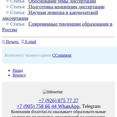
>
Статья
Обоснование темы диссертации
>
Статья
Подготовка концепции диссертации
>
Статья
Научная новизна в кандидатской
диссертации
>
Статья
Современные тенденции образования в
России
Печать
E-mail
Компонент комментариев
CComment
Назад
Вперед
+7 (926) 875 77 27
+7 (905) 758 66 44 WhatsApp
, Telegram
Компания dissertat.ru оказывает образовательные
услуги по подготовке диссертаций на соискание