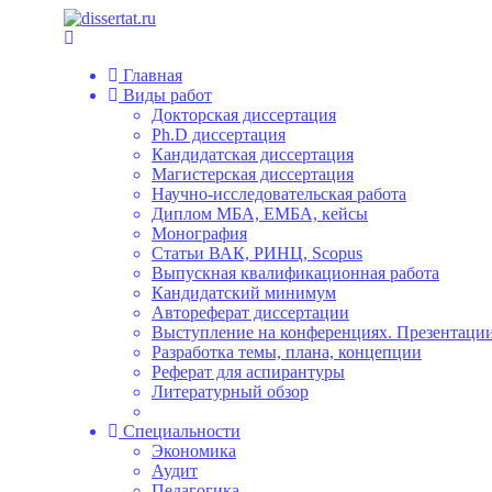
Главная
Виды работ
Докторская диссертация
Ph.D диссертация
Кандидатская диссертация
Магистерская диссертация
Научно-исследовательская работа
Диплом МБА, ЕМБА, кейсы
Монография
Статьи ВАК, РИНЦ, Scopus
Выпускная квалификационная работа
Кандидатский минимум
Автореферат диссертации
Выступление на конференциях. Презентации
Разработка темы, плана, концепции
Реферат для аспирантуры
Литературный обзор
Специальности
Экономика
Аудит
Педагогика