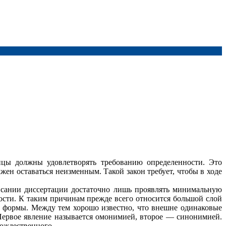
ицы должны удовлетворять требованию определенности. Это
жен оставаться неизменным. Такой закон требует, чтобы в ходе
писании диссертации достаточно лишь проявлять минимальную
кости. К таким причинам прежде всего относится большой слой
ой формы. Между тем хорошо известно, что внешне одинаковые
 Первое явление называется омонимией, второе — синонимией.
ождественного.