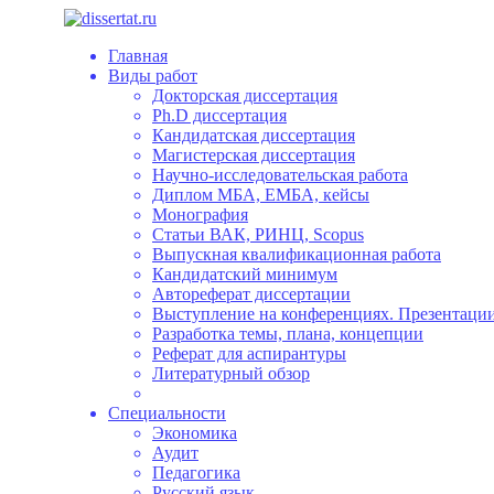
Главная
Виды работ
Докторская диссертация
Ph.D диссертация
Кандидатская диссертация
Магистерская диссертация
Научно-исследовательская работа
Диплом МБА, ЕМБА, кейсы
Монография
Статьи ВАК, РИНЦ, Scopus
Выпускная квалификационная работа
Кандидатский минимум
Автореферат диссертации
Выступление на конференциях. Презентации
Разработка темы, плана, концепции
Реферат для аспирантуры
Литературный обзор
Специальности
Экономика
Аудит
Педагогика
Русский язык