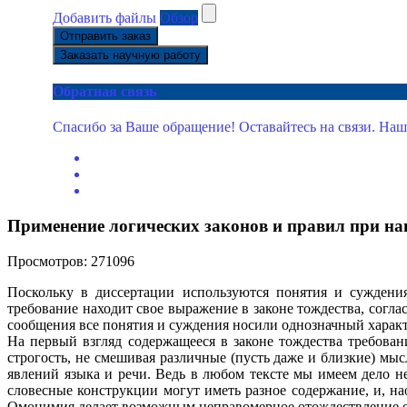
Добавить файлы
Обзор
Отправить заказ
Заказать научную работу
Обратная связь
Спасибо за Ваше обращение! Оставайтесь на связи. Наш
Применение логических законов и правил при на
Просмотров: 271096
Поскольку в диссертации используются понятия и суждени
требование находит свое выражение в законе тождества, согла
сообщения все понятия и суждения носили однозначный харак
На первый взгляд содержащееся в законе тождества требова
строгость, не смешивая различные (пусть даже и близкие) мы
явлений языка и речи. Ведь в любом тексте мы имеем дело н
словесные конструкции могут иметь разное содержание, и, н
Омонимия делает возможным неправомерное отождествление о