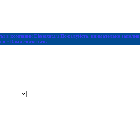
ы в компании Dissertat.ru Пожалуйста, внимательно заполня
но с Вами связаться.