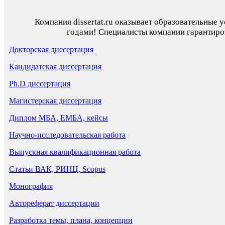
Компания dissertat.ru оказывает образовательные 
годами! Специалисты компании гарантиров
Докторская диссертация
Кандидатская диссертация
Ph.D диссертация
Магистерская диссертация
Диплом МБА, ЕМБА, кейсы
Научно-исследовательская работа
Выпускная квалификационная работа
Статьи ВАК, РИНЦ, Scopus
Монография
Автореферат диссертации
Разработка темы, плана, концепции