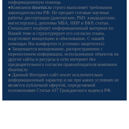
информационную помощь
●Компания
dissertat.ru
строго выполняет требования
законодательства РФ. Не продает готовые научные
работы: диссертации (докторские, PhD, кандидатские,
магистерские), дипломы МБА, НИР и ВКР, статьи.
Специалист подберет информационный материал по
Вашей теме и структурирует его согласно плана,
подготовит концепцию и обоснование. С нашей
помощью Вы комфортно и успешно защититесь!
● Запрещается копирование, распространение с
перенесением информации, использование объектов на
другие сайты и ресурсы в сети интернет без
предварительного согласия правообладателя компании
dissertat.ru
● Данный Интернет-сайт носит исключительно
информационный характер и ни при каких условиях не
является публичной офертой, определяемой
положениями Статьи 437 Гражданского кодекса РФ.