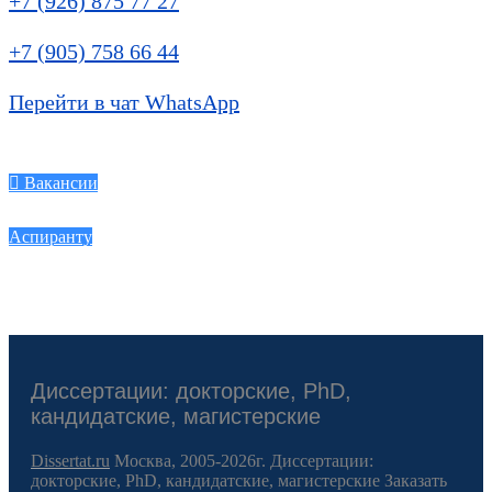
+7 (926) 875 77 27
+7 (905) 758 66 44
Перейти в чат WhatsApp
Вакансии
Аспиранту
Диссертации: докторские, PhD,
кандидатские, магистерские
Dissertat.ru
Москва, 2005-2026г. Диссертации:
докторские, PhD, кандидатские, магистерские Заказать