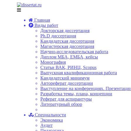
Главная
Виды работ
Докторская диссертация
Ph.D диссертация
Кандидатская диссертация
Магистерская диссертация
Научно-исследовательская работа
Диплом МБА, ЕМБА, кейсы
Монография
Статьи ВАК, РИНЦ, Scopus
Выпускная квалификационная работа
Кандидатский минимум
Автореферат диссертации
Выступление на конференциях. Презентации
Разработка темы, плана, концепции
Реферат для аспирантуры
Литературный обзор
Специальности
Экономика
Аудит
Педагогика